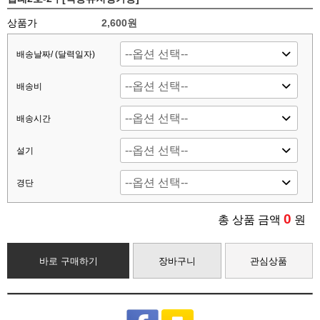
상품가
2,600원
배송날짜/ (달력일자)
배송비
배송시간
설기
경단
0
총 상품 금액
원
바로 구매하기
장바구니
관심상품