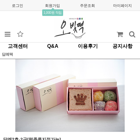
로그인
회원가입
주문조회
마이페이지
1,000원 적립
고객센터
Q&A
이용후기
공지사항
답례떡
답례2호-2구[떡종류지정가능]